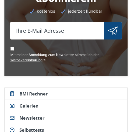
Hahn, J.-M.: Checkliste Innere Medizin. Georg Thieme
Verlag, Stuttgart 2019
kostenlos
jederzeit kündbar
van Gestel, A. J. R.
Teschler, H.: Physiotherapie bei chronischen
Atemwegs- und Lungenerkrankungen. Evidenzbasierte
Praxis. Springer-Verlag, Berlin Heidelberg 2014
Mit meiner Anmeldung zum Newsletter stimme ich der
Werbevereinbarung
zu.
BMI Rechner
Galerien
Newsletter
Selbsttests