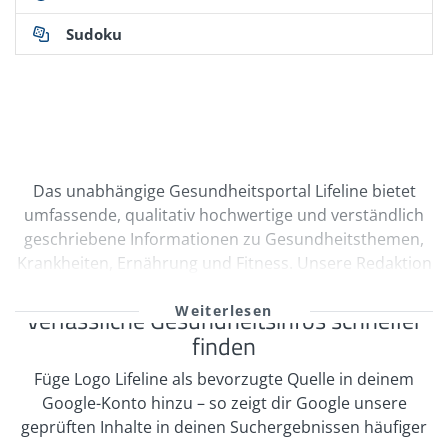
Sudoku
Das unabhängige Gesundheitsportal Lifeline bietet
umfassende, qualitativ hochwertige und verständlich
geschriebene Informationen zu Gesundheitsthemen,
Krankheiten, Ernährung und Fitness. Unsere Redaktion
wird durch Ärzte und freie Medizinautoren bei der
kontinuierlichen Erstellung und Qualitätssicherung
Verlässliche Gesundheitsinfos schneller
unserer Inhalte unterstützt. Viele unserer
finden
Informationen sind multimedial mit Videos und
Füge Logo Lifeline als bevorzugte Quelle in deinem
informativen Bildergalerien aufbereitet. Zahlreiche
Google-Konto hinzu – so zeigt dir Google unsere
Selbsttests regen zur Interaktion an. In unserem
geprüften Inhalte in deinen Suchergebnissen häufiger
Expertenrat und Foren zu verschiedenen