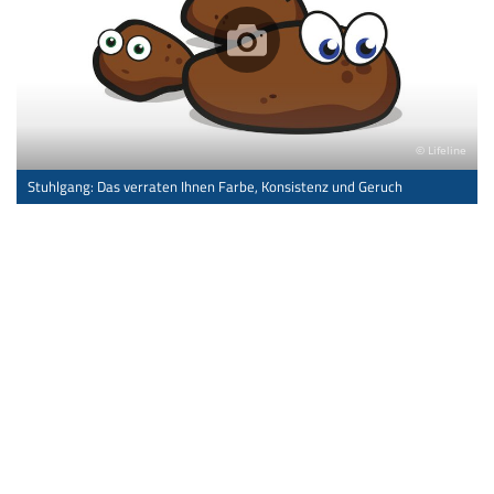
© Lifeline
Stuhlgang: Das verraten Ihnen Farbe, Konsistenz und Geruch