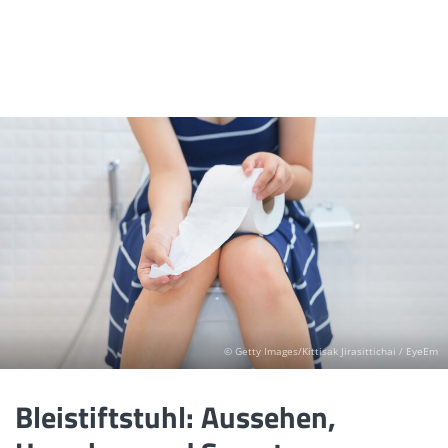
© Getty Images/Kittisak Jirasittichai / EyeEm
Bleistiftstuhl: Aussehen,