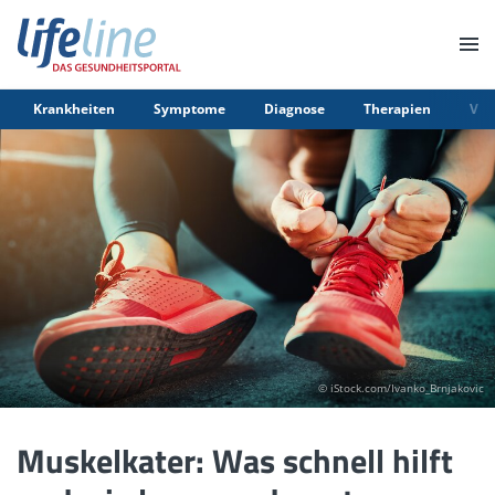
Krankheiten
Symptome
Diagnose
Therapien
Vor
© iStock.com/Ivanko_Brnjakovic
Muskelkater: Was schnell hilft