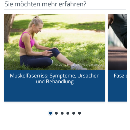
Sie möchten mehr erfahren?
© Getty Images/Wavebreakmedia
Muskelfaserriss: Symptome, Ursachen
Faszie
und Behandlung
1
2
3
4
5
6