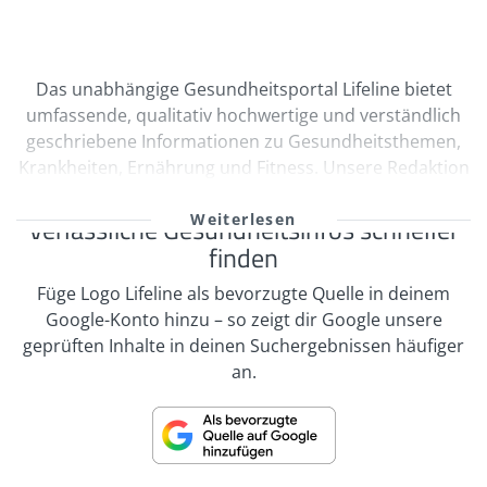
Das unabhängige Gesundheitsportal Lifeline bietet
umfassende, qualitativ hochwertige und verständlich
geschriebene Informationen zu Gesundheitsthemen,
Krankheiten, Ernährung und Fitness. Unsere Redaktion
wird durch Ärzte und freie Medizinautoren bei der
kontinuierlichen Erstellung und Qualitätssicherung
Verlässliche Gesundheitsinfos schneller
unserer Inhalte unterstützt. Viele unserer
finden
Informationen sind multimedial mit Videos und
Füge Logo Lifeline als bevorzugte Quelle in deinem
informativen Bildergalerien aufbereitet. Zahlreiche
Google-Konto hinzu – so zeigt dir Google unsere
Selbsttests regen zur Interaktion an. In unserem
geprüften Inhalte in deinen Suchergebnissen häufiger
Expertenrat und Foren zu verschiedenen
an.
Themenbereichen können die Nutzer von Lifeline mit
Experten Themen diskutieren oder sich auch mit
anderen Nutzern austauschen. Unsere Informationen
sollen keinesfalls als Ersatz für einen Arztbesuch
angesehen werden. Vielmehr liegt unser Anspruch