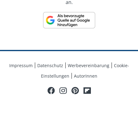
an.
Themenbereichen können die Nutzer von Lifeline mit
Experten Themen diskutieren oder sich auch mit
anderen Nutzern austauschen. Unsere Informationen
sollen keinesfalls als Ersatz für einen Arztbesuch
angesehen werden. Vielmehr liegt unser Anspruch
darin, die Beziehung zwischen Arzt und Patienten
durch die bereitgestellten Informationen qualitativ zu
verbessern und zu unterstützen. Unsere Inhalte
dienen daher nicht der eigenmächtigen
Impressum
Datenschutz
Werbevereinbarung
Cookie-
Diagnosestellung sowie Behandlung.
Einstellungen
AutorInnen