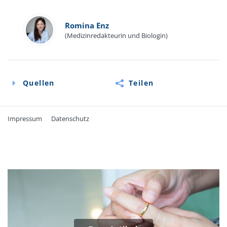
Romina Enz
(Medizinredakteurin und Biologin)
Quellen
Teilen
Impressum
Datenschutz
Quellen
Online-Information der Deutschen Gesellschaft für
Ernährung e.V.: Vollwertig essen und trinken nach den
10 Regeln der DGE:
www.dge.de/ernaehrungspraxis/vollwertige-
ernaehrung/10-regeln-der-dge/?L=0
(Abruf: 06/2024)