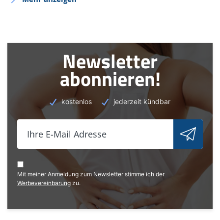
Online-Information der Deutschen Rheuma-Liga: Was
Ihre Hände über Rheuma verraten:
www.rheuma-
liga.de/hilfebereich/rheuma-hand
(Abruf: 04/2021)
Online-Information des Klinikums der Universität
München: Systemische Sklerodermie:
Newsletter
www.klinikum.uni-muenchen.de/Klinik-und-Poliklinik-
abonnieren!
fuer-Dermatologie-und-
Allergologie/de/AbteilungenSprechstunden/Autoimmune
(Abruf: 04/2021)
kostenlos
jederzeit kündbar
Online-Information der Deutschen Gesellschaft für
Ernährung e.V.: Vollwertig essen und trinken nach den
10 Regeln der DGE:
www.dge.de/ernaehrungspraxis/vollwertige-
ernaehrung/10-regeln-der-dge/?L=0
(Abruf: 04/2021)
Mit meiner Anmeldung zum Newsletter stimme ich der
Werbevereinbarung
zu.