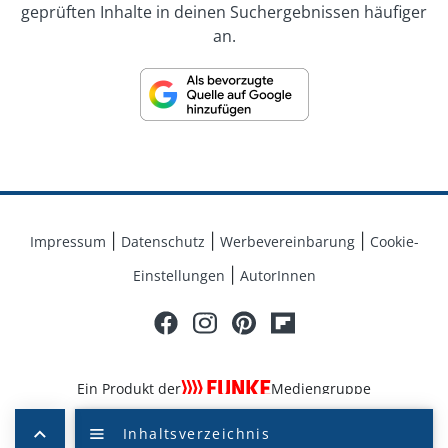
geprüften Inhalte in deinen Suchergebnissen häufiger
Expertenrat und Foren zu verschiedenen
an.
Themenbereichen können die Nutzer von Lifeline mit
Experten Themen diskutieren oder sich auch mit
anderen Nutzern austauschen. Unsere Informationen
sollen keinesfalls als Ersatz für einen Arztbesuch
angesehen werden. Vielmehr liegt unser Anspruch
darin, die Beziehung zwischen Arzt und Patienten
durch die bereitgestellten Informationen qualitativ zu
verbessern und zu unterstützen. Unsere Inhalte
dienen daher nicht der eigenmächtigen
Impressum
Datenschutz
Werbevereinbarung
Cookie-
Diagnosestellung sowie Behandlung.
Einstellungen
AutorInnen
Ein Produkt der
Mediengruppe
© 2026 FUNKE Mediengruppe