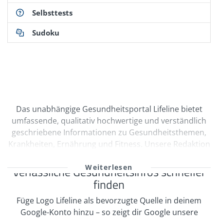
Selbsttests
Sudoku
Das unabhängige Gesundheitsportal Lifeline bietet
umfassende, qualitativ hochwertige und verständlich
geschriebene Informationen zu Gesundheitsthemen,
Krankheiten, Ernährung und Fitness. Unsere Redaktion
wird durch Ärzte und freie Medizinautoren bei der
kontinuierlichen Erstellung und Qualitätssicherung
Verlässliche Gesundheitsinfos schneller
unserer Inhalte unterstützt. Viele unserer
finden
Informationen sind multimedial mit Videos und
Füge Logo Lifeline als bevorzugte Quelle in deinem
informativen Bildergalerien aufbereitet. Zahlreiche
Google-Konto hinzu – so zeigt dir Google unsere
Selbsttests regen zur Interaktion an. In unserem