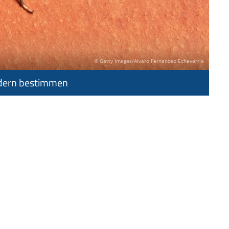
© Getty Images/Alvaro Fernandez Echeverria
ldern bestimmen