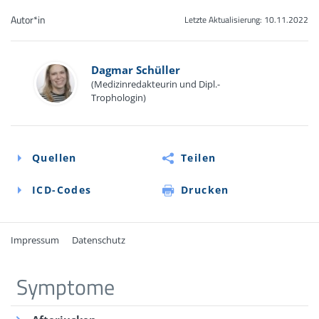
Autor*in
Letzte Aktualisierung:
10.11.2022
Dagmar Schüller
(Medizinredakteurin und Dipl.-
Trophologin)
Quellen
Teilen
ICD-Codes
Drucken
Impressum
Datenschutz
Quellen
ICD-Codes
Symptome
R10.4
Online-Informationen von Psychrembel: