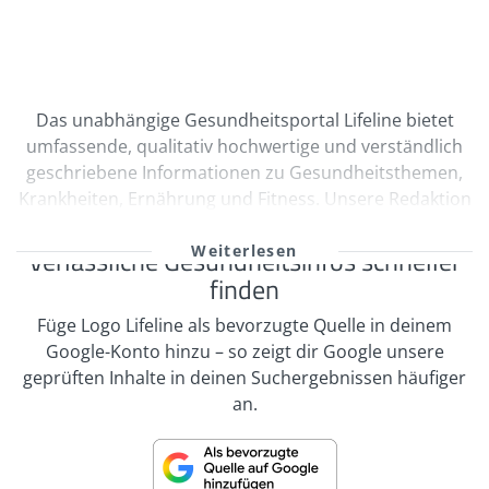
Das unabhängige Gesundheitsportal Lifeline bietet
umfassende, qualitativ hochwertige und verständlich
geschriebene Informationen zu Gesundheitsthemen,
Krankheiten, Ernährung und Fitness. Unsere Redaktion
wird durch Ärzte und freie Medizinautoren bei der
kontinuierlichen Erstellung und Qualitätssicherung
Verlässliche Gesundheitsinfos schneller
unserer Inhalte unterstützt. Viele unserer
finden
Informationen sind multimedial mit Videos und
Füge Logo Lifeline als bevorzugte Quelle in deinem
informativen Bildergalerien aufbereitet. Zahlreiche
Google-Konto hinzu – so zeigt dir Google unsere
Selbsttests regen zur Interaktion an. In unserem
geprüften Inhalte in deinen Suchergebnissen häufiger
Expertenrat und Foren zu verschiedenen
an.
Themenbereichen können die Nutzer von Lifeline mit
Experten Themen diskutieren oder sich auch mit
anderen Nutzern austauschen. Unsere Informationen
sollen keinesfalls als Ersatz für einen Arztbesuch