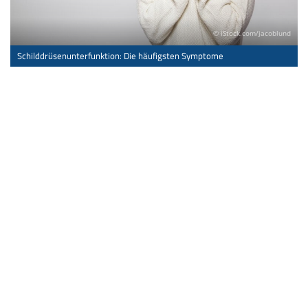
© iStock.com/jacoblund
Schilddrüsenunterfunktion: Die häufigsten Symptome