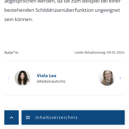
abgesprochen werden, da sie zum Beispiel bei einer
bestehenden Schilddrüsenüberfunktion ungeeignet
sein können.
Autor*in
Letzte Aktualisierung:
09.04.2024
Dag
Viola Lex
(Med
(Medizinautorin)
Trop
Quellen
Teilen
ICD-Codes
Drucken