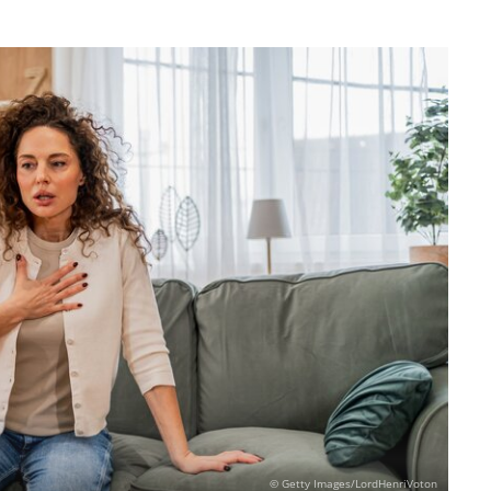
© Getty Images/LordHenriVoton