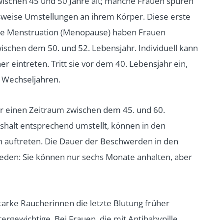
wischen 45 und 50 Jahre alt; manche Frauen spüren
weise Umstellungen an ihrem Körper. Diese erste
zte Menstruation (Menopause) haben Frauen
wischen dem 50. und 52. Lebensjahr. Individuell kann
 eintreten. Tritt sie vor dem 40. Lebensjahr ein,
n Wechseljahren.
er einen Zeitraum zwischen dem 45. und 60.
halt entsprechend umstellt, können in den
auftreten. Die Dauer der Beschwerden in den
ieden: Sie können nur sechs Monate anhalten, aber
arke Raucherinnen die letzte Blutung früher
rgewichtige. Bei Frauen, die mit Antibabypille