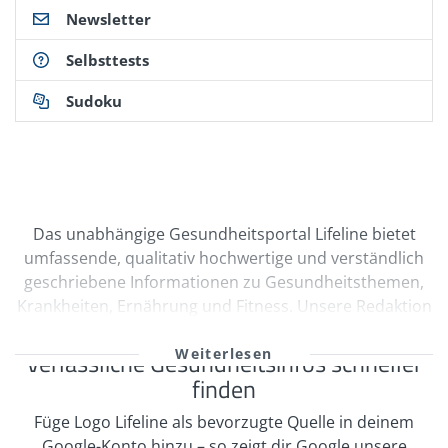
Newsletter
Selbsttests
Sudoku
Das unabhängige Gesundheitsportal Lifeline bietet
umfassende, qualitativ hochwertige und verständlich
geschriebene Informationen zu Gesundheitsthemen,
Krankheiten, Ernährung und Fitness. Unsere Redaktion
wird durch Ärzte und freie Medizinautoren bei der
kontinuierlichen Erstellung und Qualitätssicherung
Verlässliche Gesundheitsinfos schneller
unserer Inhalte unterstützt. Viele unserer
finden
Informationen sind multimedial mit Videos und
Füge Logo Lifeline als bevorzugte Quelle in deinem
informativen Bildergalerien aufbereitet. Zahlreiche
Google-Konto hinzu – so zeigt dir Google unsere