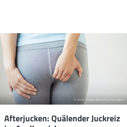
© Getty Images/Rattankun Thongbun
Afterjucken: Quälender Juckreiz