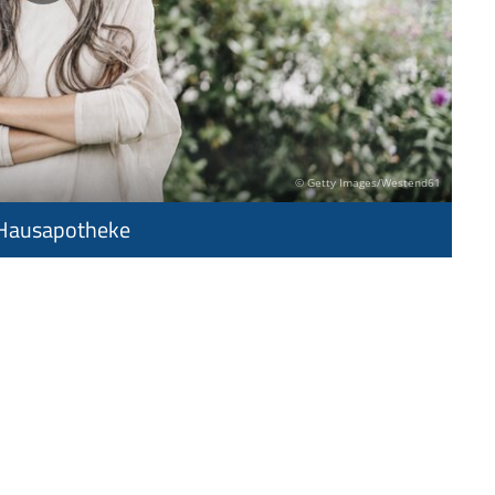
© Getty Images/Westend61
 Hausapotheke