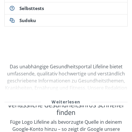
Selbsttests
Sudoku
Das unabhängige Gesundheitsportal Lifeline bietet
umfassende, qualitativ hochwertige und verständlich
geschriebene Informationen zu Gesundheitsthemen,
Krankheiten, Ernährung und Fitness. Unsere Redaktion
wird durch Ärzte und freie Medizinautoren bei der
kontinuierlichen Erstellung und Qualitätssicherung
Verlässliche Gesundheitsinfos schneller
unserer Inhalte unterstützt. Viele unserer
finden
Informationen sind multimedial mit Videos und
Füge Logo Lifeline als bevorzugte Quelle in deinem
informativen Bildergalerien aufbereitet. Zahlreiche
Google-Konto hinzu – so zeigt dir Google unsere
Selbsttests regen zur Interaktion an. In unserem