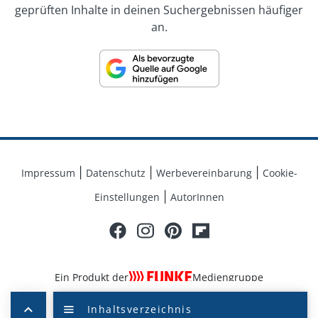
geprüften Inhalte in deinen Suchergebnissen häufiger
Expertenrat und Foren zu verschiedenen
an.
Themenbereichen können die Nutzer von Lifeline mit
Experten Themen diskutieren oder sich auch mit
anderen Nutzern austauschen. Unsere Informationen
sollen keinesfalls als Ersatz für einen Arztbesuch
angesehen werden. Vielmehr liegt unser Anspruch
darin, die Beziehung zwischen Arzt und Patienten
durch die bereitgestellten Informationen qualitativ zu
verbessern und zu unterstützen. Unsere Inhalte
dienen daher nicht der eigenmächtigen
Impressum
Datenschutz
Werbevereinbarung
Cookie-
Diagnosestellung sowie Behandlung.
Einstellungen
AutorInnen
Ein Produkt der
Mediengruppe
© 2026 FUNKE Mediengruppe