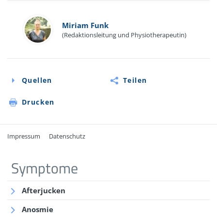
Miriam Funk
(Redaktionsleitung und Physiotherapeutin)
Quellen
Teilen
Drucken
Impressum
Datenschutz
Quellen
Symptome
Online-Informationen der Urologie Praxis Dr. Salzer:
Afterjucken
urologe-region-hannover.de/nierenschmerzen/
(Abruf:
11/2022)
Anosmie