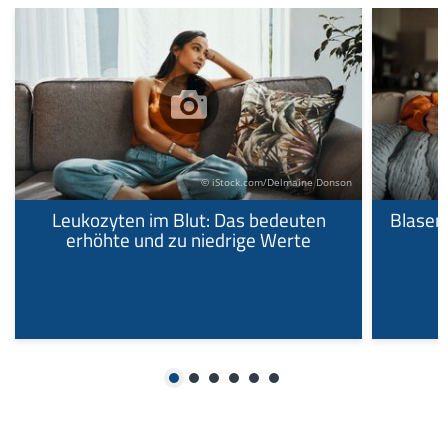
© iStock.com/Delmaine Donson
Leukozyten im Blut: Das bedeuten
Blasen
erhöhte und zu niedrige Werte
1
2
3
4
5
6