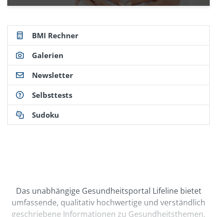
Online-Informationen von Deximed: Tinnitus:
deximed.de/home/klinische-themen/hals-nase-
ohren/symptome/tinnitus
(Abruf: 06/2024)
BMI Rechner
Galerien
Newsletter
Selbsttests
Sudoku
Das unabhängige Gesundheitsportal Lifeline bietet
umfassende, qualitativ hochwertige und verständlich
geschriebene Informationen zu Gesundheitsthemen,