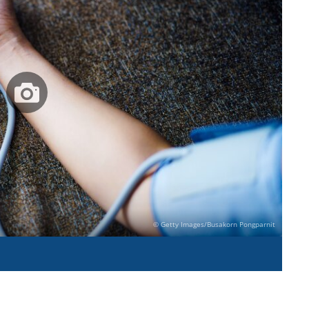
© Getty Images/Busakorn Pongparnit