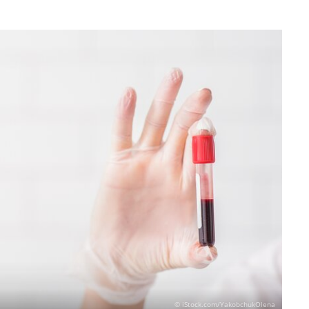
© iStock.com/YakobchukOlena