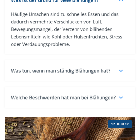
Häufige Ursachen sind zu schnelles Essen und das
dadurch vermehrte Verschlucken von Luft,
Bewegungsmangel, der Verzehr von blähenden
Lebensmitteln wie Kohl oder Hülsenfrüchten, Stress
oder Verdauungsprobleme.
Was tun, wenn man ständig Blähungen hat?
In dem Fall sollte man die Gründe in einer
hausärztlichen Praxis abklären lassen. Hinter häufigen
Welche Beschwerden hat man bei Blähungen?
Flatulenzen steckt möglicherweise eine
Lebensmittelintoleranz oder eine Darmerkrankung.
Begleitende Symptome können ein Blähbauch,
Völlegefühl
, vermehrtes Aufstoßen, Bauchschmerzen,
12 Bilder
Krämpfe,
Durchfall
und/oder
Verstopfung
sein.