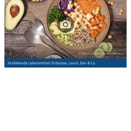
© iStock.com/margouillatphotos
24 blähende Lebensmittel: Erdnüsse, Lauch, Eier & Co.