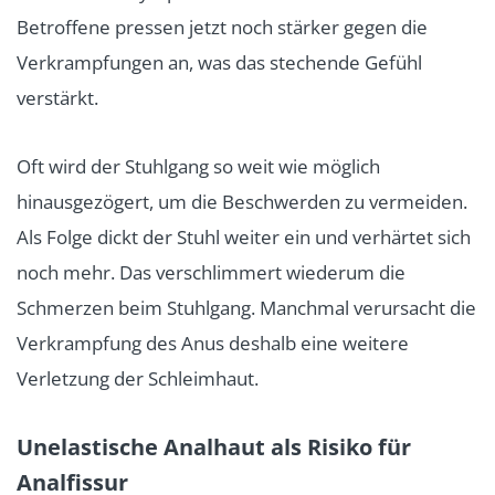
Betroffene pressen jetzt noch stärker gegen die
Verkrampfungen an, was das stechende Gefühl
verstärkt.
Oft wird der Stuhlgang so weit wie möglich
hinausgezögert, um die Beschwerden zu vermeiden.
Als Folge dickt der Stuhl weiter ein und verhärtet sich
noch mehr. Das verschlimmert wiederum die
Schmerzen beim Stuhlgang. Manchmal verursacht die
Verkrampfung des Anus deshalb eine weitere
Verletzung der Schleimhaut.
Unelastische Analhaut als Risiko für
Analfissur