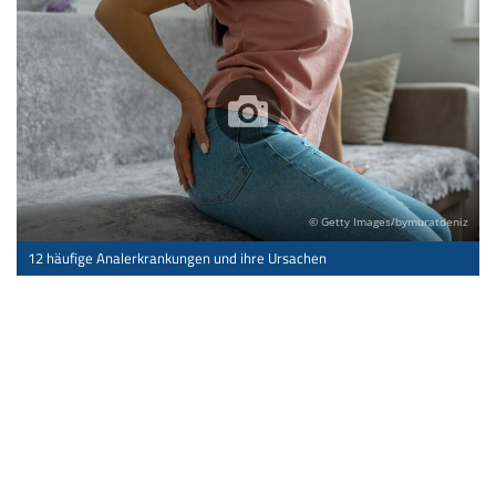
© Getty Images/bymuratdeniz
12 häufige Analerkrankungen und ihre Ursachen