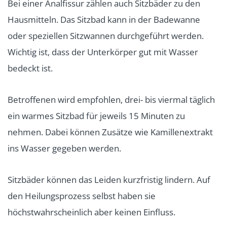
Bei einer Analfissur zählen auch Sitzbäder zu den
Hausmitteln. Das Sitzbad kann in der Badewanne
oder speziellen Sitzwannen durchgeführt werden.
Wichtig ist, dass der Unterkörper gut mit Wasser
bedeckt ist.
Betroffenen wird empfohlen, drei- bis viermal täglich
ein warmes Sitzbad für jeweils 15 Minuten zu
nehmen. Dabei können Zusätze wie Kamillenextrakt
ins Wasser gegeben werden.
Sitzbäder können das Leiden kurzfristig lindern. Auf
den Heilungsprozess selbst haben sie
höchstwahrscheinlich aber keinen Einfluss.