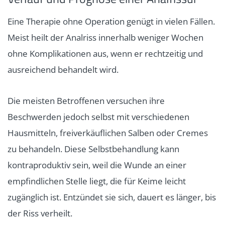
Eine Therapie ohne Operation genügt in vielen Fällen.
Meist heilt der Analriss innerhalb weniger Wochen
ohne Komplikationen aus, wenn er rechtzeitig und
ausreichend behandelt wird.
Die meisten Betroffenen versuchen ihre
Beschwerden jedoch selbst mit verschiedenen
Hausmitteln, freiverkäuflichen Salben oder Cremes
zu behandeln. Diese Selbstbehandlung kann
kontraproduktiv sein, weil die Wunde an einer
empfindlichen Stelle liegt, die für Keime leicht
zugänglich ist. Entzündet sie sich, dauert es länger, bis
der Riss verheilt.