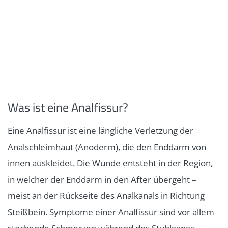
Was ist eine Analfissur?
Eine Analfissur ist eine längliche Verletzung der
Analschleimhaut (Anoderm), die den Enddarm von
innen auskleidet. Die Wunde entsteht in der Region,
in welcher der Enddarm in den After übergeht –
meist an der Rückseite des Analkanals in Richtung
Steißbein. Symptome einer Analfissur sind vor allem