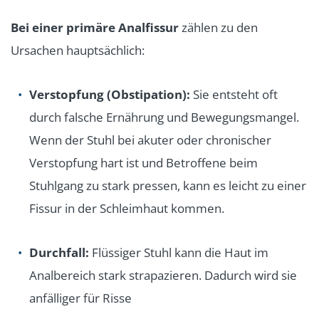
Bei einer primäre Analfissur
zählen zu den
Ursachen hauptsächlich:
Verstopfung (Obstipation):
Sie entsteht oft
durch falsche Ernährung und Bewegungsmangel.
Wenn der Stuhl bei akuter oder chronischer
Verstopfung hart ist und Betroffene beim
Stuhlgang zu stark pressen, kann es leicht zu einer
Fissur in der Schleimhaut kommen.
Durchfall:
Flüssiger Stuhl kann die Haut im
Analbereich stark strapazieren. Dadurch wird sie
anfälliger für Risse