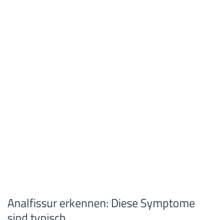
Analfissur erkennen: Diese Symptome
sind typisch