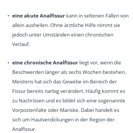
eine akute Analfissur
kann in seltenen Fällen von
allein ausheilen. Ohne ärztliche Hilfe nimmt sie
jedoch unter Umständen einen chronischen
Verlauf.
eine chronische Analfissur
liegt vor, wenn die
Beschwerden länger als sechs Wochen bestehen.
Meistens hat sich das Gewebe im Bereich der
Fissur bereits narbig verändert. Häufig kommt es
zu Nachrissen und es bildet sich eine sogenannte
Vorpostenfalte oder Mariske. Dabei handelt es
sich um Hautverdickungen in der Region der
Analfissur.