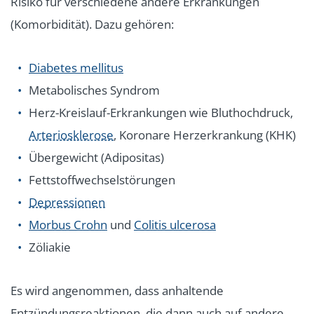
Risiko für verschiedene andere Erkrankungen
(Komorbidität). Dazu gehören:
Diabetes mellitus
Metabolisches Syndrom
Herz-Kreislauf-Erkrankungen wie Bluthochdruck,
Arteriosklerose
, Koronare Herzerkrankung (KHK)
Übergewicht (Adipositas)
Fettstoffwechselstörungen
Depressionen
Morbus Crohn
und
Colitis ulcerosa
Zöliakie
Es wird angenommen, dass anhaltende
Entzündungsreaktionen, die dann auch auf andere