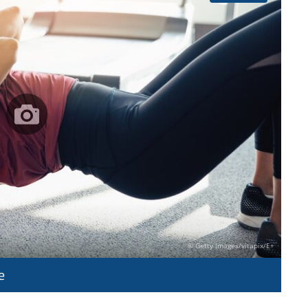
© Getty Images/vitapix/E+
e