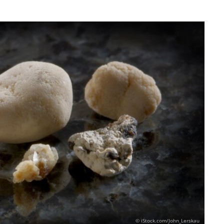
© iStock.com/John_Lerskau