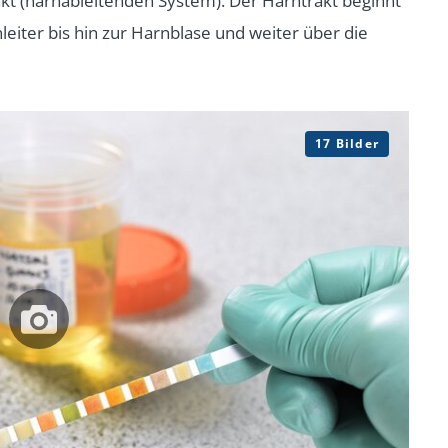
kt (harnableitenden System). Der Harntrakt beginnt
nleiter bis hin zur Harnblase und weiter über die
17 Bilder