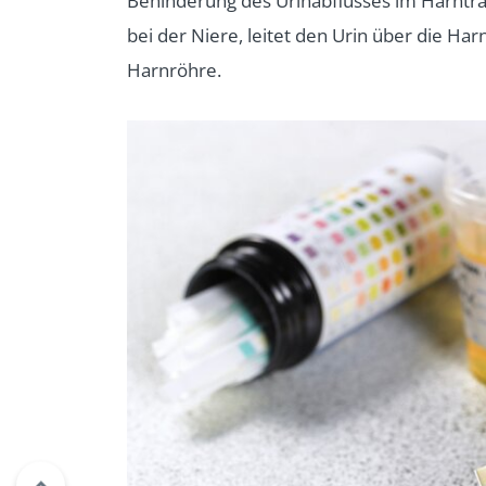
Behinderung des Urinabflusses im Harntra
bei der Niere, leitet den Urin über die Har
Harnröhre.