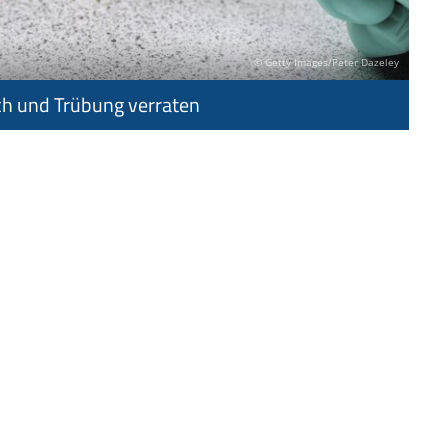
© Getty Images/Peter Dazeley
ch und Trübung verraten