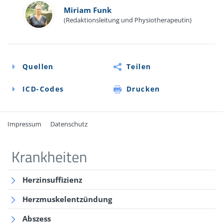
Miriam Funk
(Redaktionsleitung und Physiotherapeutin)
Quellen
Teilen
ICD-Codes
Drucken
Impressum
Datenschutz
Quellen
ICD-Codes
Krankheiten
M46.1
Leitlinien der Deutschen Gesellschaft für
Herzinsuffizienz
Rheumatologie und Klinische Immunologie e.V.
(DGRh): Axiale Spondyloarthritis inklusive Morbus
Herzmuskelentzündung
Bechterew und Frühformen: AWMF-Leitlinien Register
Abszess
Nummer: 060/003: