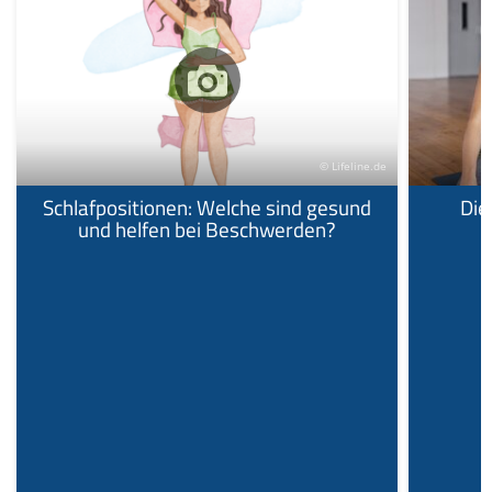
© Lifeline.de
Schlafpositionen: Welche sind gesund
Die
und helfen bei Beschwerden?