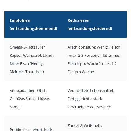
Empfohlen
Reduzieren
(entzündungshemmend)
(entzündungsfördernd)
Omega-3-Fettsäuren:
Arachidonsäure: Wenig Fleisch
Rapsöl, Walnussöl, Leinöl,
(max. 2-3 Portionen fettarmes
fetter Fisch (Hering,
Fleisch pro Woche), max. 1-2
Makrele, Thunfisch)
Eier pro Woche
Antioxidantien: Obst,
Verarbeitete Lebensmittel:
Gemüse, Salate, Nüsse,
Fertiggerichte, stark
Samen
verarbeitete Wurstwaren
Zucker & Weißmehl:
Probiotika: Joghurt, Kefir,