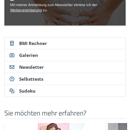
mehreren Gelenken (Polyarthropathie):
Mit meiner Anmeldung zum Newsletter stimme ich der
deximed.de/home/klinische-themen/physiotherapie-
Werbevereinbarung
zu.
sportmedizin/symptome/schmerzen-mehrere-
gelenke-polyarthropathie
(Abruf: 02/2025)
BMI Rechner
Galerien
Newsletter
Selbsttests
Sudoku
Sie möchten mehr erfahren?