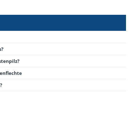
s?
tenpilz?
enflechte
?