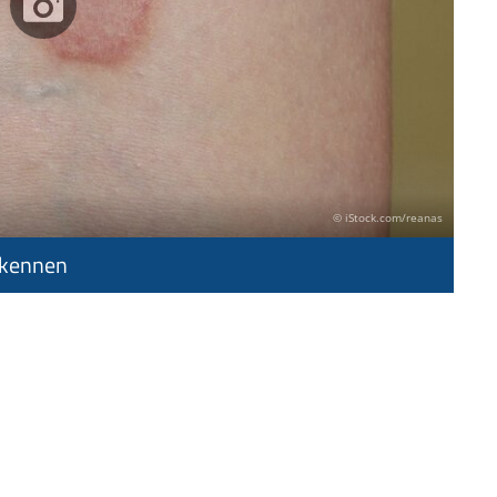
© iStock.com/reanas
rkennen