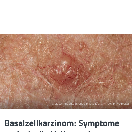
© Getty Images/Science Photo Library - DR. P. MARAZZI
Basalzellkarzinom: Symptome