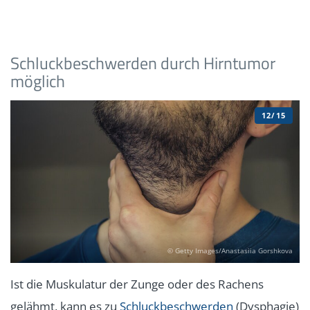
Schluckbeschwerden durch Hirntumor
möglich
12/15
© Getty Images/Anastasiia Gorshkova
Ist die Muskulatur der Zunge oder des Rachens
gelähmt, kann es zu
Schluckbeschwerden
(Dysphagie)