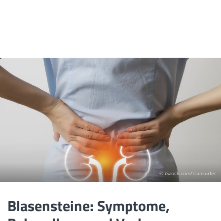
© iSzock.com/transurfer
Blasensteine: Symptome,