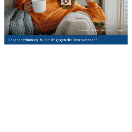
© Getty IMages/Halfpoint Images
Blasenentzündung: Was hilft gegen die Beschwerden?