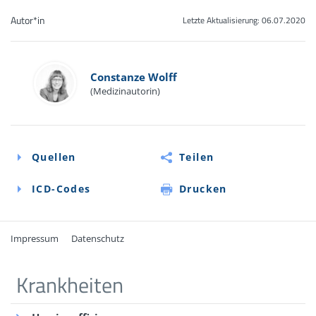
Autor*in
Letzte Aktualisierung:
06.07.2020
Constanze Wolff
(Medizinautorin)
Quellen
Teilen
ICD-Codes
Drucken
Impressum
Datenschutz
Quellen
ICD-Codes
Krankheiten
N21
Patienteninformation der Deutschen Gesellschaft für