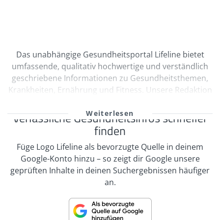
Das unabhängige Gesundheitsportal Lifeline bietet
umfassende, qualitativ hochwertige und verständlich
geschriebene Informationen zu Gesundheitsthemen,
Krankheiten, Ernährung und Fitness. Unsere Redaktion
wird durch Ärzte und freie Medizinautoren bei der
kontinuierlichen Erstellung und Qualitätssicherung
Verlässliche Gesundheitsinfos schneller
unserer Inhalte unterstützt. Viele unserer
finden
Informationen sind multimedial mit Videos und
Füge Logo Lifeline als bevorzugte Quelle in deinem
informativen Bildergalerien aufbereitet. Zahlreiche
Google-Konto hinzu – so zeigt dir Google unsere
Selbsttests regen zur Interaktion an. In unserem
geprüften Inhalte in deinen Suchergebnissen häufiger
Expertenrat und Foren zu verschiedenen
an.
Themenbereichen können die Nutzer von Lifeline mit
Experten Themen diskutieren oder sich auch mit
anderen Nutzern austauschen. Unsere Informationen
sollen keinesfalls als Ersatz für einen Arztbesuch