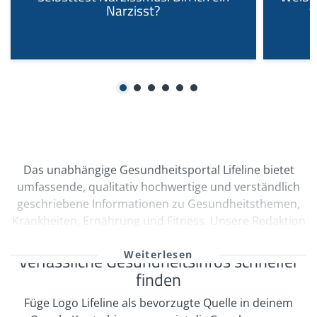
Narzisst?
f
1
2
3
4
5
6
Das unabhängige Gesundheitsportal Lifeline bietet
umfassende, qualitativ hochwertige und verständlich
geschriebene Informationen zu Gesundheitsthemen,
Krankheiten, Ernährung und Fitness. Unsere Redaktion
wird durch Ärzte und freie Medizinautoren bei der
kontinuierlichen Erstellung und Qualitätssicherung
Verlässliche Gesundheitsinfos schneller
unserer Inhalte unterstützt. Viele unserer
finden
Informationen sind multimedial mit Videos und
Füge Logo Lifeline als bevorzugte Quelle in deinem
informativen Bildergalerien aufbereitet. Zahlreiche