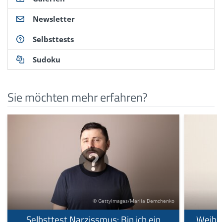
Newsletter
Selbsttests
Sudoku
Sie möchten mehr erfahren?
© GettyImages/Mariia Demchenko
Selbsttest Narzissmus: Bin ich ein
Weibli