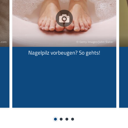
e.com
© Getty Images/John Slater
Nagelpilz vorbeugen? So gehts!
1
2
3
4