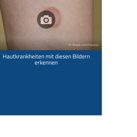
© iStock.com/reanas
Hautkrankheiten mit diesen Bildern
erkennen
Hautkrank