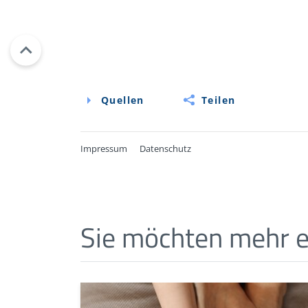
Quellen
Teilen
Impressum
Datenschutz
Quellen
Abeck, D., Häufige Hautkrankheiten in der
Sie möchten mehr e
Verlag, Berlin/Heidelberg 2020
Sterry, W., Kurzlehrbuch Dermatologie. Ge
Moll, I., Duale Reihe Dermatologie. Georg