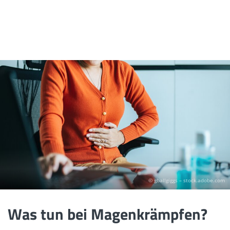
© gballgiggs – stock.adobe.com
Was tun bei Magenkrämpfen?