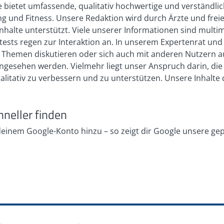
 bietet umfassende, qualitativ hochwertige und verständli
ophageale-refluxkrankheit
(Abruf: 02/2025)
 und Fitness. Unsere Redaktion wird durch Ärzte und freie
r Verdauungs- und Stoffwechselerkrankungen:
nhalte unterstützt. Viele unserer Informationen sind multi
osinophile Ösophagitis, AWMF Register-Nr. 021-
bsttests regen zur Interaktion an. In unserem Expertenrat 
en/detail/021-013
(Stand: 07/2022, Abruf: 02/2025)
en Themen diskutieren oder sich auch mit anderen Nutzern 
In: Deutsche Heilpraktiker-Zeitschrift 2017, 12(08): 28-31,
h angesehen werden. Vielmehr liegt unser Anspruch darin, di
2025)
ualitativ zu verbessern und zu unterstützen. Unsere Inhalt
Gastroduodenales
troduodenales%20Ulkus/K0N9L/doc/
(Abruf: 02/2025)
hneller finden
 deinem Google-Konto hinzu – so zeigt dir Google unsere ge