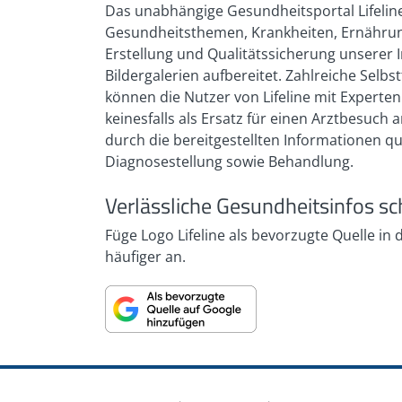
Das unabhängige Gesundheitsportal Lifeline
trakt/krankheiten/speiseroehre/gastrooes
Gesundheitsthemen, Krankheiten, Ernährung
Leitlinien der Deutschen Gesellschaft fü
Erstellung und Qualitätssicherung unserer I
Gastroösophageale Refluxkrankheit und e
Bildergalerien aufbereitet. Zahlreiche Sel
013:
https://register.awmf.org/de/leitlini
können die Nutzer von Lifeline mit Expert
Hertling, B.: Der emotionsgeplagte Magen, 
keinesfalls als Ersatz für einen Arztbesuc
DOI: 10.1055/s-0043-123019 (Abruf: 02/
durch die bereitgestellten Informationen q
Online-Informationen des Pschyrembel: 
Diagnosestellung sowie Behandlung.
Ulkus:
https://www.pschyrembel.de/Gas
Verlässliche Gesundheitsinfos sc
Füge Logo Lifeline als bevorzugte Quelle in
häufiger an.