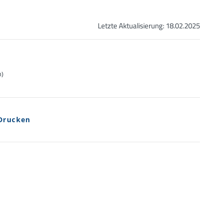
Letzte Aktualisierung:
18.02.2025
n)
Drucken
oösophageale Refluxkrankheit
che-themen/magen-darm-