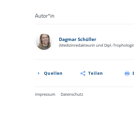
Autor*in
Dagmar Schüller
(Medizinredakteurin und Dipl.-Trophologi
Quellen
Teilen
Impressum
Datenschutz
Quellen
Online-Informationen von Deximed: Gastr
(GERD):
https://deximed.de/home/klinis