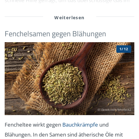
schnelle Hilfe gefragt, um das überschüssige Gas im
Bauch loszuwerden. Bestimmte Heilpflanzen und
einfache Hausmittel können oft Abhilfe schaffen. Und
viele Gewürze sind im Küchenschrank vorhanden.
Fenchelsamen gegen Blähungen
Welche sind das?
1/12
© iStock.com/bhofack2
Fencheltee wirkt gegen
Bauchkrämpfe
und
Blähungen. In den Samen sind ätherische Öle mit