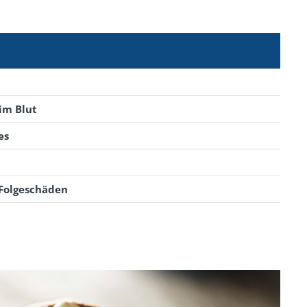
 im Blut
es
 Folgeschäden