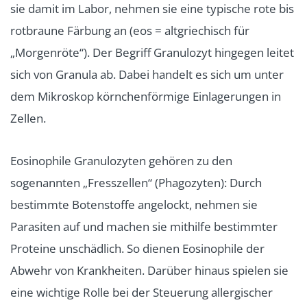
sie damit im Labor, nehmen sie eine typische rote bis
rotbraune Färbung an (eos = altgriechisch für
„Morgenröte“). Der Begriff Granulozyt hingegen leitet
sich von Granula ab. Dabei handelt es sich um unter
dem Mikroskop körnchenförmige Einlagerungen in
Zellen.
Eosinophile Granulozyten gehören zu den
sogenannten „Fresszellen“ (Phagozyten): Durch
bestimmte Botenstoffe angelockt, nehmen sie
Parasiten auf und machen sie mithilfe bestimmter
Proteine unschädlich. So dienen Eosinophile der
Abwehr von Krankheiten. Darüber hinaus spielen sie
eine wichtige Rolle bei der Steuerung allergischer