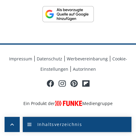
Experten Themen diskutieren oder sich auch mit
anderen Nutzern austauschen. Unsere Informationen
sollen keinesfalls als Ersatz für einen Arztbesuch
angesehen werden. Vielmehr liegt unser Anspruch
darin, die Beziehung zwischen Arzt und Patienten
durch die bereitgestellten Informationen qualitativ zu
verbessern und zu unterstützen. Unsere Inhalte
dienen daher nicht der eigenmächtigen
Impressum
Datenschutz
Werbevereinbarung
Cookie-
Diagnosestellung sowie Behandlung.
Einstellungen
AutorInnen
Ein Produkt der
Mediengruppe
© 2026 FUNKE Mediengruppe