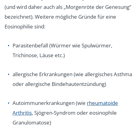
(und wird daher auch als „Morgenröte der Genesung“
bezeichnet). Weitere mögliche Gründe für eine
Eosinophilie sind:
Parasitenbefall (Würmer wie Spulwürmer,
Trichinose, Läuse etc.)
allergische Erkrankungen (wie allergisches Asthma
oder allergische Bindehautentzündung)
Autoimmunerkrankungen (wie
rheumatoide
Arthritis
, Sjögren-Syndrom oder eosinophile
Granulomatose)