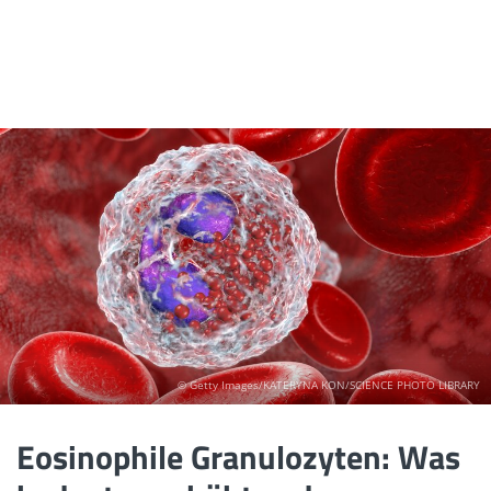
© Getty Images/KATERYNA KON/SCIENCE PHOTO LIBRARY
Eosinophile Granulozyten: Was