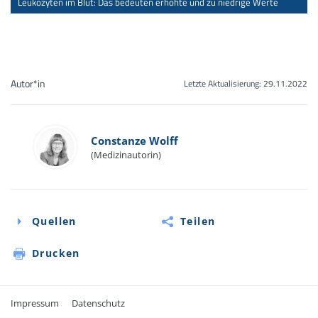
Leukozyten im Blut: Das bedeuten erhöhte und zu niedrige Werte
Autor*in
Letzte Aktualisierung:
29.11.2022
Constanze Wolff
(Medizinautorin)
Quellen
Teilen
Drucken
Impressum
Datenschutz