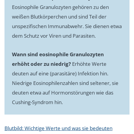
Eosinophile Granulozyten gehören zu den
weißen Blutkörperchen und sind Teil der
unspezifischen Immunabwehr. Sie dienen etwa
dem Schutz vor Viren und Parasiten.
Wann sind eosinophile Granulozyten
erhöht oder zu niedrig?
Erhöhte Werte
deuten auf eine (parasitäre) Infektion hin.
Niedrige Eosinophilenzahlen sind seltener, sie
deuten etwa auf Hormonstörungen wie das
Cushing-Syndrom hin.
Blutbild: Wichtige Werte und was sie bedeuten