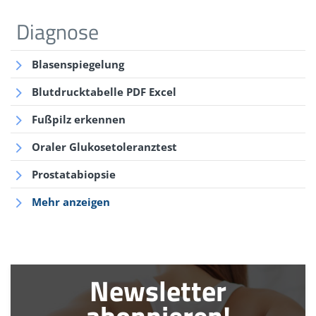
Quellen
Diagnose
Online-Informationen von Pschyrembel: Granulozyten:
Blasenspiegelung
www.pschyrembel.de/Eosinophile%20Granulozyten/K09
(Abruf: 11/2022)
Blutdrucktabelle PDF Excel
Online-Informationen der Charité –
Fußpilz erkennen
Universitätsmedizin Berlin: Eosinophile:
www.charite.de/fileadmin/user_upload/microsites/m_cc
Oraler Glukosetoleranztest
(Abruf: 11/2022)
Online-Informationen von DocMedicus Verlag:
Prostatabiopsie
Eosinophile Granulozyten:
www.gesundheits-
Mehr anzeigen
lexikon.com/Labormedizin-
Labordiagnostik/Blutbild/Eosinophile-
Granulozyten.html
(Abruf: 11/2022)
Online-Informationen des Bundesministeriums für
Soziales, Gesundheit, Pflege und Konsumentenschutz
Newsletter
(BMSGPK): Eosinophile:
www.gesundheit.gv.at/labor/laborwerte/blutbild/blutbild