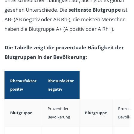
unterschiedlicher Häufigkeit auf, auch gibt es global
gesehen Unterschiede. Die
seltenste Blutgruppe
ist
AB- (AB negativ oder AB Rh-), die meisten Menschen
haben die Blutgruppe A+ (A positiv oder A Rh+).
Die Tabelle zeigt die prozentuale Häufigkeit der
Blutgruppen in der Bevölkerung:
Rhesusfaktor
Rhesusfaktor
positiv
negativ
Prozent der
Prozent 
Blutgruppe
Blutgruppe
Bevölkerung
Bevölke