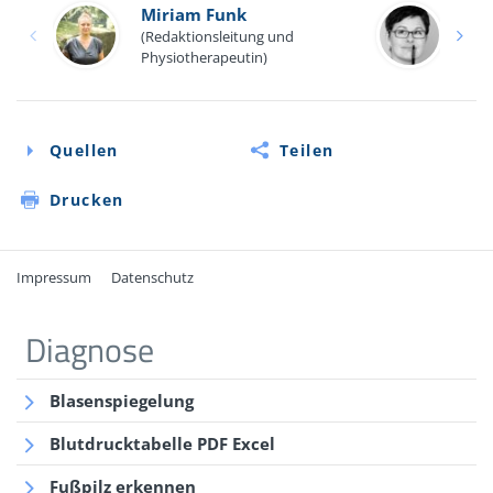
Miriam Funk
Eva
(Redaktionsleitung und
(Med
Physiotherapeutin)
Quellen
Teilen
Drucken
Impressum
Datenschutz
Quellen
Diagnose
Online-Informationen des Blutspendediensts des
Blasenspiegelung
Bayerischen Roten Kreuzes: Vererbung von
Blutgruppen:
Blutdrucktabelle PDF Excel
www.blutspendedienst.com/blutspende/blut-
Fußpilz erkennen
blutgruppen/vererbung-der-blutgruppen
(Abruf: