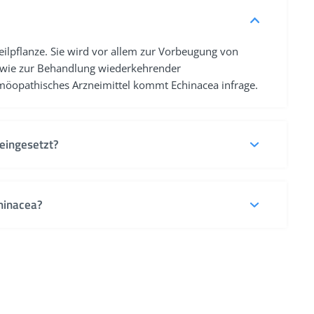
eilpflanze. Sie wird vor allem zur Vorbeugung von
owie zur Behandlung wiederkehrender
möopathisches Arzneimittel kommt Echinacea infrage.
eingesetzt?
 des Immunsystems sowie bei Infekten der Atemwege
ht heilenden Wunden oder Hautentzündungen wird das
hinacea?
rem als Globuli, Tabletten, Tropfen, Lösungen oder
f auch als Urtinktur verwendet.