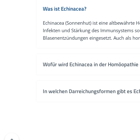
Was ist Echinacea?
Echinacea (Sonnenhut) ist eine altbewährte H
Infekten und Stärkung des Immunsystems s
Blasenentzündungen eingesetzt. Auch als ho
Wofür wird Echinacea in der Homöopathie 
Echinacea wird vor allem zur Unterstützung
oder Harnwege angewendet. Auch bei schlec
In welchen Darreichungsformen gibt es Ec
Mittel genannt.
Echinacea ist in der Homöopathie unter ande
Ampullen erhältlich. Zudem wird der Wirkstof