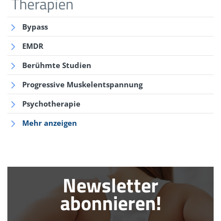
Therapien
Wiesenauer, M., Kirschner-Brouns, S.: Homöopathie -
Bypass
Das große Handbuch, Gräfe und Unzer, München
2007
EMDR
Wiesenauer, M.: Quickfinder Homöopathie, Gräfe und
Berühmte Studien
Unzer, München 2018
Progressive Muskelentspannung
Psychotherapie
Mehr anzeigen
Newsletter
abonnieren!