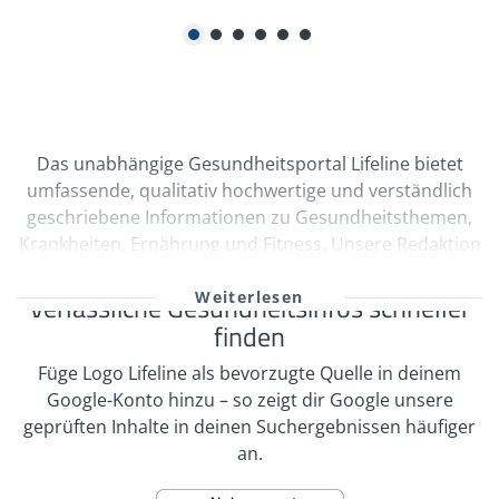
1
2
3
4
5
6
Das unabhängige Gesundheitsportal Lifeline bietet
umfassende, qualitativ hochwertige und verständlich
geschriebene Informationen zu Gesundheitsthemen,
Krankheiten, Ernährung und Fitness. Unsere Redaktion
wird durch Ärzte und freie Medizinautoren bei der
kontinuierlichen Erstellung und Qualitätssicherung
Verlässliche Gesundheitsinfos schneller
unserer Inhalte unterstützt. Viele unserer
finden
Informationen sind multimedial mit Videos und
Füge Logo Lifeline als bevorzugte Quelle in deinem
informativen Bildergalerien aufbereitet. Zahlreiche
Google-Konto hinzu – so zeigt dir Google unsere
Selbsttests regen zur Interaktion an. In unserem
geprüften Inhalte in deinen Suchergebnissen häufiger
Expertenrat und Foren zu verschiedenen
an.
Themenbereichen können die Nutzer von Lifeline mit
Experten Themen diskutieren oder sich auch mit