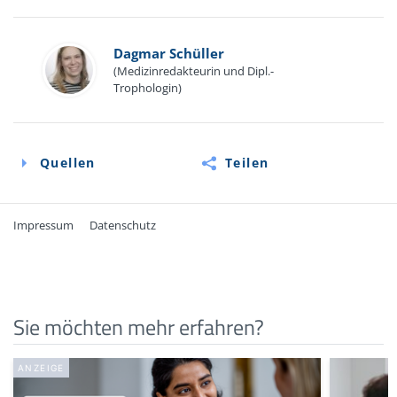
Dagmar Schüller
(Medizinredakteurin und Dipl.-
Trophologin)
Quellen
Teilen
Impressum
Datenschutz
Quellen
Online-Informationen von DocCheck: Tuskegee-
Sie möchten mehr erfahren?
Syphilis-Studie:
flexikon.doccheck.com/de/Tuskegee-
Syphilis-Studie
(Abruf: 10/2025)
Online-Informationen des Deutschen Ärzteblattes: