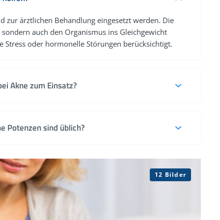
 zur ärztlichen Behandlung eingesetzt werden. Die
n, sondern auch den Organismus ins Gleichgewicht
 Stress oder hormonelle Störungen berücksichtigt.
ei Akne zum Einsatz?
 und möglichen Auslösern werden zum Beispiel Juglans
lsatilla, Sepia oder Silicea angewendet.
e Potenzen sind üblich?
 Potenzen wie D3 bis D12 in Form von Globuli, Tropfen
 den Verdünnungsgrad des Mittels.
12 Bilder