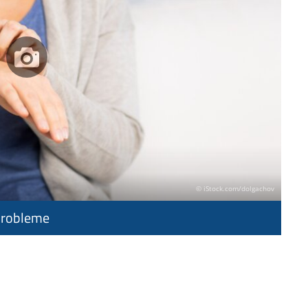
© iStock.com/dolgachov
probleme