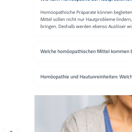
Homöopathische Präparate können begleitend
Mittel sollen nicht nur Hautprobleme linder
bringen. Deshalb werden ebenso Auslöser wie
Welche homöopathischen Mittel kommen b
Je nach Hautbild, individuellen Beschwerden
regia, Mahonia aquifolium, Sulfur jodatum, Pu
Homöopathie und Hautunreinheiten: Welch
Zur Selbstbehandlung werden meist niedrige
oder Tabletten verwendet. Potenz beschreibt