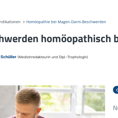
Indikationen
Homöopathie bei Magen-Darm-Beschwerden
werden homöopathisch b
Schüller
(Medizinredakteurin und Dipl.-Trophologin)
N
B
O
S
B
B
C
P
C
P
B