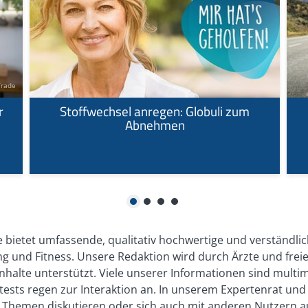
Trade
r
Stoffwechsel anregen: Globuli zum
Abnehmen
1
2
3
4
 bietet umfassende, qualitativ hochwertige und verständli
 und Fitness. Unsere Redaktion wird durch Ärzte und freie
nhalte unterstützt. Viele unserer Informationen sind multi
bsttests regen zur Interaktion an. In unserem Expertenrat 
en Themen diskutieren oder sich auch mit anderen Nutzern 