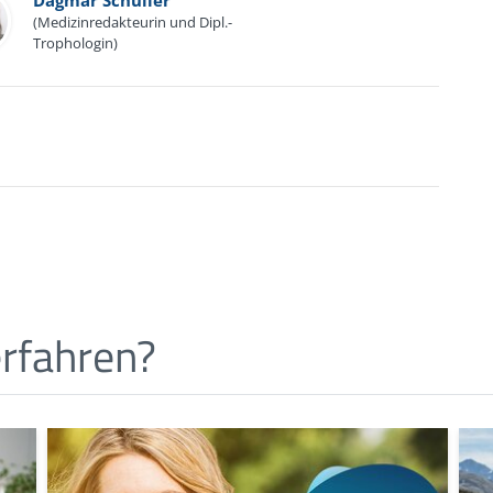
(Medizinredakteurin und Dipl.-
Trophologin)
pathie. Gräfe und Unzer Verlag, München 2015
rfahren?
lschaft für Ernährung:
www.dge.de/
(Abruf: 11/2024)