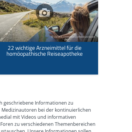
© iStock.com/swissmediavision
22 wichtige Arzneimittel für die
homöopathische Reiseapotheke
Ent
ch geschriebene Informationen zu
 Medizinautoren bei der kontinuierlichen
medial mit Videos und informativen
und Foren zu verschiedenen Themenbereichen
austauschen. Unsere Informationen sollen