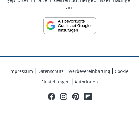
geprüften Inhalte in deinen Suchergebnissen häufiger
Expertenrat und Foren zu verschiedenen
an.
Themenbereichen können die Nutzer von Lifeline mit
Experten Themen diskutieren oder sich auch mit
anderen Nutzern austauschen. Unsere Informationen
sollen keinesfalls als Ersatz für einen Arztbesuch
angesehen werden. Vielmehr liegt unser Anspruch
darin, die Beziehung zwischen Arzt und Patienten
durch die bereitgestellten Informationen qualitativ zu
verbessern und zu unterstützen. Unsere Inhalte
dienen daher nicht der eigenmächtigen
Impressum
Datenschutz
Werbevereinbarung
Cookie-
Diagnosestellung sowie Behandlung.
Einstellungen
AutorInnen