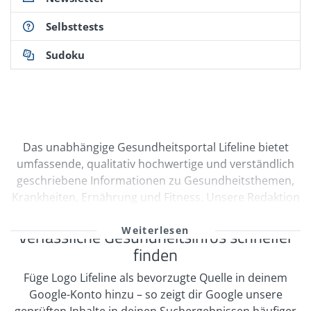
Selbsttests
Sudoku
Das unabhängige Gesundheitsportal Lifeline bietet
umfassende, qualitativ hochwertige und verständlich
geschriebene Informationen zu Gesundheitsthemen,
Krankheiten, Ernährung und Fitness. Unsere Redaktion
wird durch Ärzte und freie Medizinautoren bei der
kontinuierlichen Erstellung und Qualitätssicherung
Verlässliche Gesundheitsinfos schneller
unserer Inhalte unterstützt. Viele unserer
finden
Informationen sind multimedial mit Videos und
Füge Logo Lifeline als bevorzugte Quelle in deinem
informativen Bildergalerien aufbereitet. Zahlreiche
Google-Konto hinzu – so zeigt dir Google unsere
Selbsttests regen zur Interaktion an. In unserem