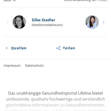
Ro
Silke Stadler
(Med
(Medizinredakteurin)
Biol
Quellen
Teilen
Impressum
Datenschutz
Quellen
Online-Informationen des Bundesverbands der
Das unabhängige Gesundheitsportal Lifeline bietet
Frauenärzte e.V.: Kondom:
www.frauenaerzte-im-
umfassende, qualitativ hochwertige und verständlich
netz.de/familienplanung-verhuetung/kondom/
(Abruf:
geschriebene Informationen zu Gesundheitsthemen,
11/2022)