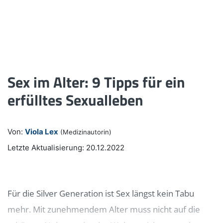
Sex im Alter: 9 Tipps für ein
erfülltes Sexualleben
Von:
Viola Lex
(Medizinautorin)
Letzte Aktualisierung: 20.12.2022
Für die Silver Generation ist Sex längst kein Tabu
mehr. Mit zunehmendem Alter muss nicht auf die