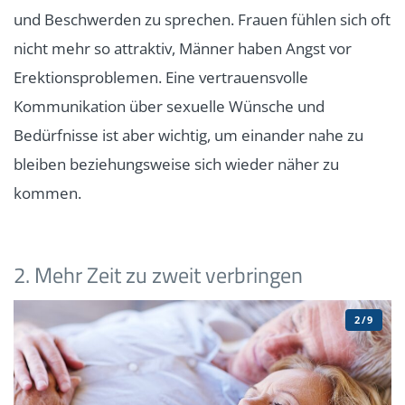
und Beschwerden zu sprechen. Frauen fühlen sich oft
nicht mehr so attraktiv, Männer haben Angst vor
Erektionsproblemen. Eine vertrauensvolle
Kommunikation über sexuelle Wünsche und
Bedürfnisse ist aber wichtig, um einander nahe zu
bleiben beziehungsweise sich wieder näher zu
kommen.
2. Mehr Zeit zu zweit verbringen
2/9