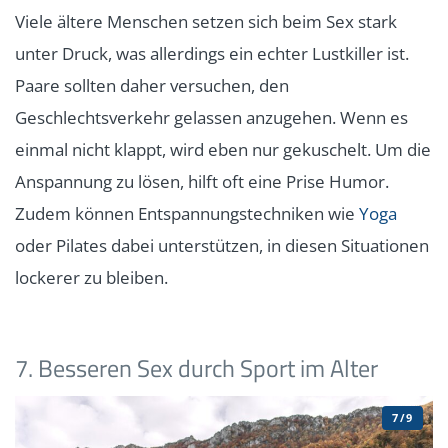
Viele ältere Menschen setzen sich beim Sex stark
unter Druck, was allerdings ein echter Lustkiller ist.
Paare sollten daher versuchen, den
Geschlechtsverkehr gelassen anzugehen. Wenn es
einmal nicht klappt, wird eben nur gekuschelt. Um die
Anspannung zu lösen, hilft oft eine Prise Humor.
Zudem können Entspannungstechniken wie
Yoga
oder Pilates dabei unterstützen, in diesen Situationen
lockerer zu bleiben.
7. Besseren Sex durch Sport im Alter
7/9