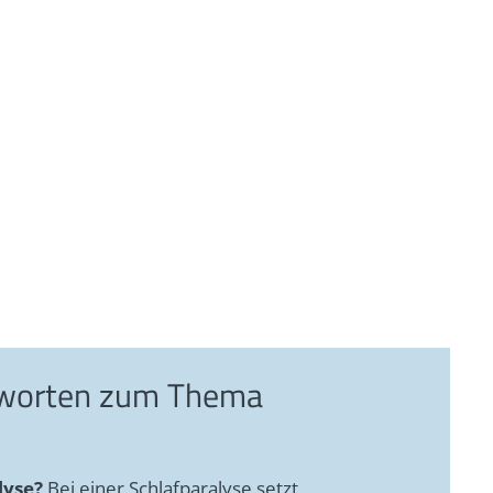
tworten zum Thema
lyse?
Bei einer Schlafparalyse setzt