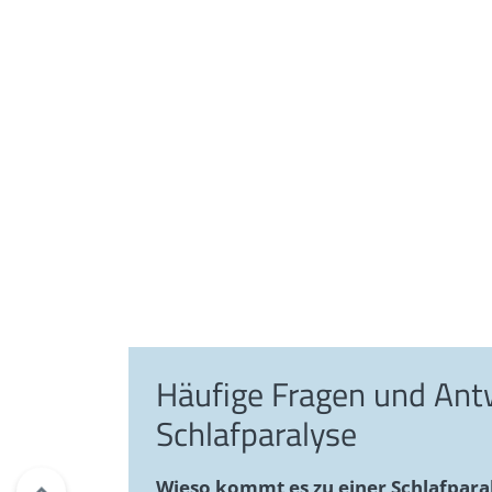
Häufige Fragen und An
Schlafparalyse
Wieso kommt es zu einer Schlafpara