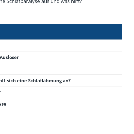
e Schlafparalyse aus und was hilft?
Auslöser
lt sich eine Schlaflähmung an?
?
yse