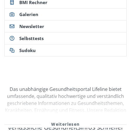
BMI Rechner
Galerien
Newsletter
Selbsttests
Sudoku
Das unabhängige Gesundheitsportal Lifeline bietet
umfassende, qualitativ hochwertige und verständlich
geschriebene Informationen zu Gesundheitsthemen,
Krankheiten, Ernährung und Fitness. Unsere Redaktion
wird durch Ärzte und freie Medizinautoren bei der
kontinuierlichen Erstellung und Qualitätssicherung
Verlässliche Gesundheitsinfos schneller