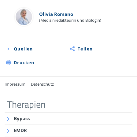
Olivia Romano
(Medizinredakteurin und Biologin)
Quellen
Teilen
Drucken
Impressum
Datenschutz
Quellen
Therapien
Avoxa – Mediengruppe Deutscher Apotheker GmbH:
Bypass
Schleimhaut im Stress:
www.pharmazeutische-
zeitung.de/ausgabe-222015/schleimhaut-im-stress/
EMDR
(Abruf 11/2021)