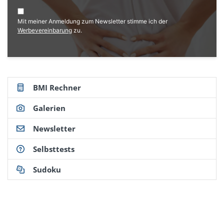
Diskussionspunkte:
www.aerzteblatt.de/archiv/35809/Auswahl-von-
Mit meiner Anmeldung zum Newsletter stimme ich der
Protonenpumpen-Inhibitoren-Diskussionspunkte
Werbevereinbarung
zu.
(Abruf 11/2021)
BMI Rechner
Galerien
Newsletter
Selbsttests
Sudoku