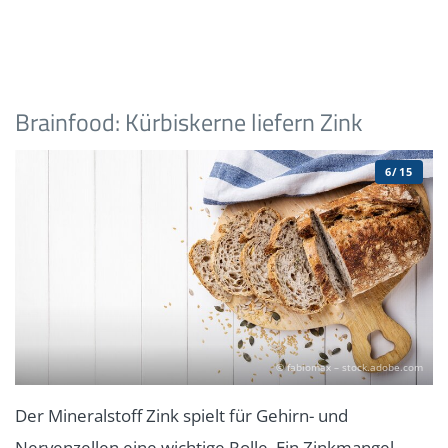
Brainfood: Kürbiskerne liefern Zink
6/15
© fabiomax – stock.adobe.com
Der Mineralstoff Zink spielt für Gehirn- und
Nervenzellen eine wichtige Rolle. Ein Zinkmangel