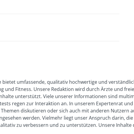
n: Europäischer Kodex für Bettwanzen‐Management
 bietet umfassende, qualitativ hochwertige und verständli
tent/uploads/fileuploads/ECoPv2%20DE.pdf
(Abruf:
 und Fitness. Unsere Redaktion wird durch Ärzte und freie
nhalte unterstützt. Viele unserer Informationen sind multi
s: Bettwanzen – Erkennen, Vorbeugen, Bekämpfen:
bsttests regen zur Interaktion an. In unserem Expertenrat 
files/medien/1410/publikationen/171013_uba_rg_bettwanzen_bf
en Themen diskutieren oder sich auch mit anderen Nutzern 
h angesehen werden. Vielmehr liegt unser Anspruch darin, di
amtes: Bettwanzen:
ualitativ zu verbessern und zu unterstützen. Unsere Inhalt
Abruf: 03/2024)