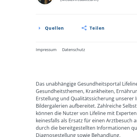
Quellen
Teilen
Impressum
Datenschutz
Quellen
Online-Broschüre der Bed Bug Foundatio
Das unabhängige Gesundheitsportal Lifeline
(Version 2):
bedbugfoundation.org/wp-con
Gesundheitsthemen, Krankheiten, Ernährung
03/2024)
Erstellung und Qualitätssicherung unserer I
Online- Broschüre des Umweltbundesamte
Bildergalerien aufbereitet. Zahlreiche Sel
www.umweltbundesamt.de/sites/default/
können die Nutzer von Lifeline mit Expert
(Abruf: 03/2024)
keinesfalls als Ersatz für einen Arztbesuc
Online-Informationen des Umweltbundes
durch die bereitgestellten Informationen q
www.umweltbundesamt.de/bettwanzen
(
Diagnosestellung sowie Behandlung.