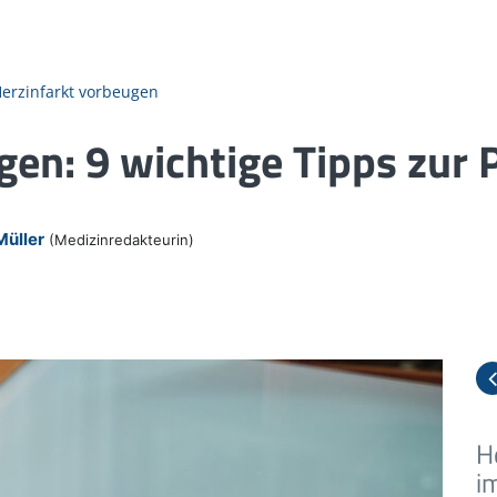
erzinfarkt vorbeugen
gen: 9 wichtige Tipps zur 
Müller
(Medizinredakteurin)
H
M
H
H
H
R
H
S
H
i
H
v
G
B
H
ü
V