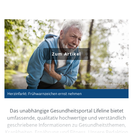
Quellen
Online-Informationen von Deximed: Herzinfarkt:
deximed.de/home/klinische-themen/herz-gefaesse-
kreislauf/patienteninformationen/koronare-
herzerkrankung/herzinfarkt
(Abruf: 06/2024)
Herold, G.: Innere Medizin. Gerd Herold, Köln 2022
Schumacher, B.: Ärzte Zeitung online: Herzinfarkt-
Symptome im Alter öfter atypisch. Grund für späten
Notruf?
www.aerztezeitung.de/Medizin/Herzinfarkt-
Symptome-im-Alter-oefter-atypisch-408274.html
(Abruf: 06/2024)
© Getty Images/Zorica Nastasic
Online-Informationen der Deutschen Herzstiftung e.V.:
Herzinfarkt: Frühwarnzeichen ernst nehmen
Herzinfarkt:
herzstiftung.de/infos-zu-
herzerkrankungen/herzinfarkt/
(Abruf: 06/2024)
Das unabhängige Gesundheitsportal Lifeline bietet
umfassende, qualitativ hochwertige und verständlich
geschriebene Informationen zu Gesundheitsthemen,
Krankheiten, Ernährung und Fitness. Unsere Redaktion