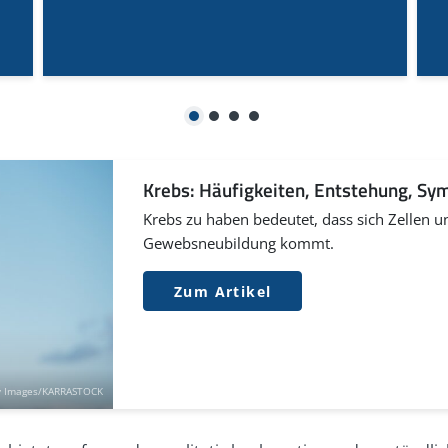
sforschungszentrums: Viren und weitere
ung/risiken/viren.php
(Abruf: 05/2022)
bsforschungszentrums: Können Umweltgifte Krebs
de/aktuelles/2020/news063-umweltgifte-
1
2
3
4
hrift für Sportmedizin (German Journal of Sports
der WHO für Kinder, Erwachsene und Erkrankte:
Krebs: Häufigkeiten, Entstehung, S
tivitaetsempfehlungen-der-who-fuer-kinder-erwachsene-
Krebs zu haben bedeutet, dass sich Zellen 
Gewebsneubildung kommt.
Zum Artikel
y Images/KARRASTOCK