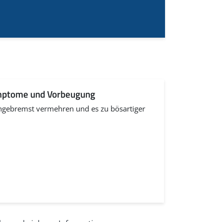
Darm
ymptome und Vorbeugung
ungebremst vermehren und es zu bösartiger