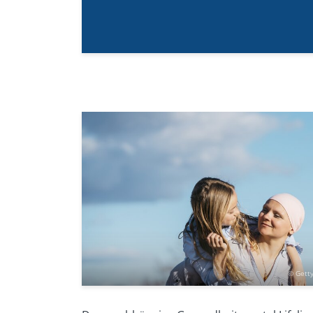
Online-Informationen des Deutschen Kreb
Krankheitserreger als Krebsauslöser:
www.krebsinformationsdienst.de/vorbeug
Online-Informationen des Deutschen Kre
auslösen?:
www.krebsinformationsdienst.
krebserregend.php
(Abruf: 05/2022)
Online-Informationen der Deutschen Zeitsc
Medicine): Neue Aktivitätsempfehlungen 
www.zeitschrift-sportmedizin.de/neue-ak
und-erkrankte/
(Abruf: 05/2022)
© Gett